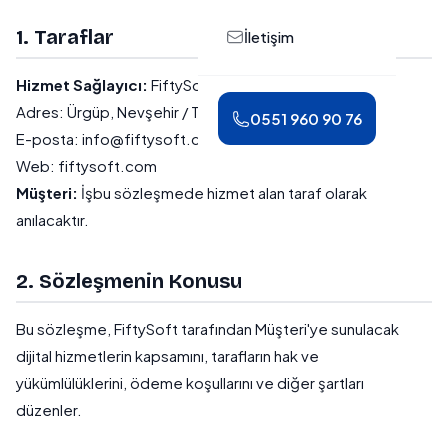
1. Taraflar
İletişim
Hizmet Sağlayıcı:
FiftySoft Dijital Ajans ("Şirket")
Adres: Ürgüp, Nevşehir / Türkiye
0551 960 90 76
E-posta: info@fiftysoft.com
Web: fiftysoft.com
Müşteri:
İşbu sözleşmede hizmet alan taraf olarak
anılacaktır.
2. Sözleşmenin Konusu
Bu sözleşme, FiftySoft tarafından Müşteri'ye sunulacak
dijital hizmetlerin kapsamını, tarafların hak ve
yükümlülüklerini, ödeme koşullarını ve diğer şartları
düzenler.