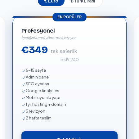
€ Euro
₺ Türk Lirası
EN POPÜLER
Profesyonel
İçeriğini kendi yönetmek isteyen
€349
tek seferlik
≈ ₺19.240
6-15 sayfa
Admin panel
SEO ayarları
Google Analytics
Mobil uyumlu yapı
1 yıl hosting + domain
5 revizyon
2 hafta teslim