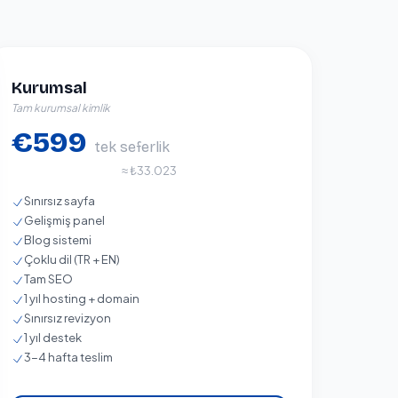
Kurumsal
Tam kurumsal kimlik
€599
tek seferlik
≈ ₺33.023
Sınırsız sayfa
Gelişmiş panel
Blog sistemi
Çoklu dil (TR + EN)
Tam SEO
1 yıl hosting + domain
Sınırsız revizyon
1 yıl destek
3-4 hafta teslim