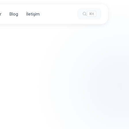
r
Blog
İletişim
⌘K