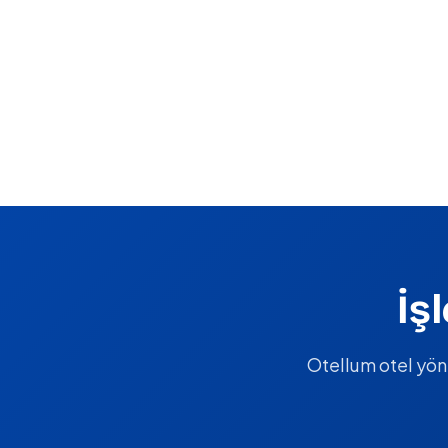
İş
Otellum otel yönet