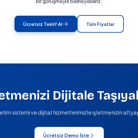
bir görüşmeyle belirleyebiliriz.
Ücretsiz Teklif Al
Tüm Fiyatlar
letmenizi Dijitale Taşıya
im sistemi ve dijital hizmetlerimizle işletmenizin altyap
Ücretsiz Demo İste