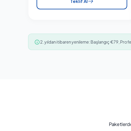
Teklif Al
2. yıldan itibaren yenileme: Başlangıç €79, Prof
Paketlerde