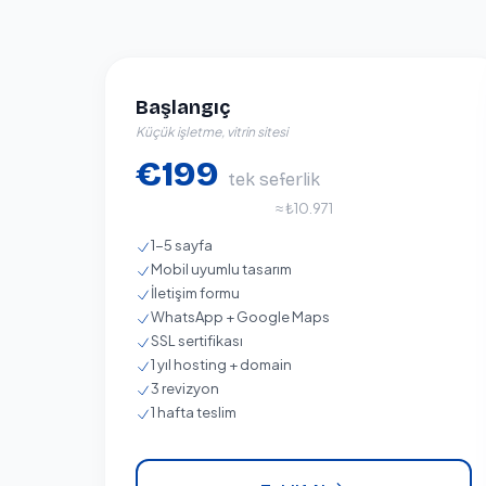
Başlangıç
Küçük işletme, vitrin sitesi
€199
tek seferlik
≈ ₺10.971
1-5 sayfa
Mobil uyumlu tasarım
İletişim formu
WhatsApp + Google Maps
SSL sertifikası
1 yıl hosting + domain
3 revizyon
1 hafta teslim