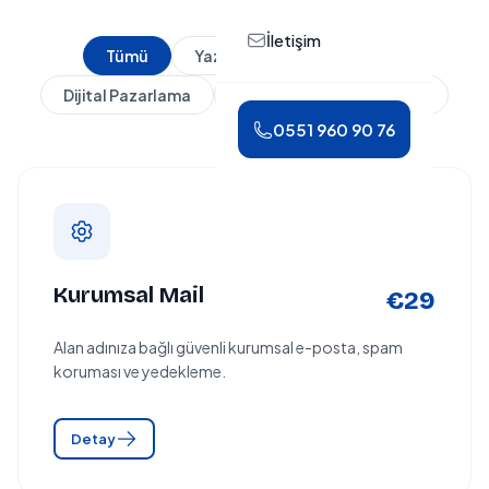
İletişim
Tümü
Yazılım
Web & Satış
Dijital Pazarlama
Operasyon
Altyapı
0551 960 90 76
Kurumsal Mail
€29
Alan adınıza bağlı güvenli kurumsal e-posta, spam
koruması ve yedekleme.
Detay