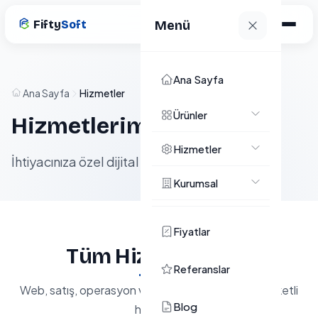
Fifty
Soft
Menü
Ana Sayfa
Ana Sayfa
Hizmetler
Ürünler
Hizmetlerimiz
Hizmetler
İhtiyacınıza özel dijital çözümler
Kurumsal
Fiyatlar
Tüm Hizmetlerimiz
Referanslar
Web, satış, operasyon ve altyapı ihtiyaçları için paketli
Blog
hizmetler