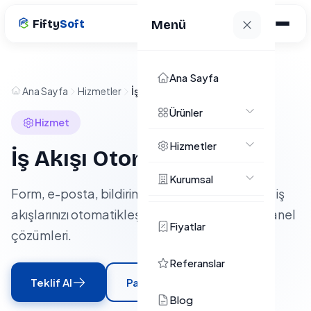
Fifty
Soft
Menü
Ana Sayfa
Ana Sayfa
Hizmetler
İş Akışı Otomasyonu
Ürünler
Hizmet
Hizmetler
İş Akışı Otomasyonu
Kurumsal
Form, e-posta, bildirim, rapor, CRM ve benzeri iş
akışlarınızı otomatikleştiren entegrasyon ve panel
Fiyatlar
çözümleri.
Referanslar
Teklif Al
Paketleri Gör
Blog