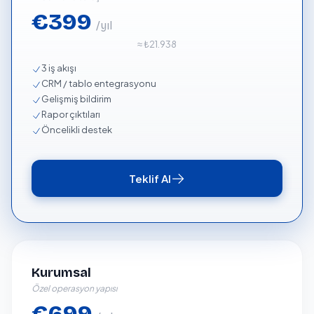
€399
/yıl
≈ ₺21.938
3 iş akışı
CRM / tablo entegrasyonu
Gelişmiş bildirim
Rapor çıktıları
Öncelikli destek
Teklif Al
Kurumsal
Özel operasyon yapısı
€699