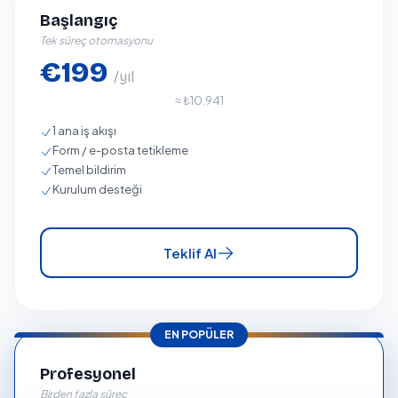
Başlangıç
Tek süreç otomasyonu
€199
/yıl
≈ ₺10.941
1 ana iş akışı
Form / e-posta tetikleme
Temel bildirim
Kurulum desteği
Teklif Al
EN POPÜLER
Profesyonel
Birden fazla süreç