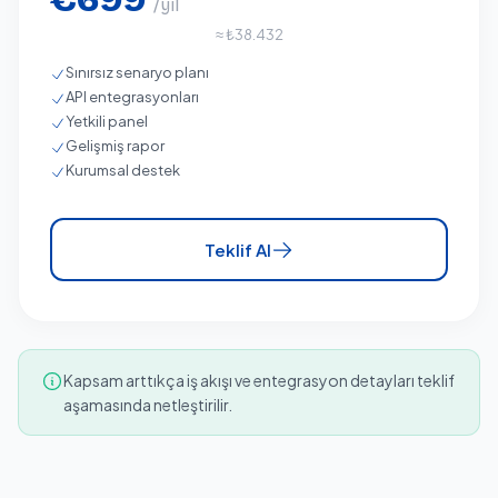
/yıl
≈ ₺38.432
Sınırsız senaryo planı
API entegrasyonları
Yetkili panel
Gelişmiş rapor
Kurumsal destek
Teklif Al
Kapsam arttıkça iş akışı ve entegrasyon detayları teklif
aşamasında netleştirilir.